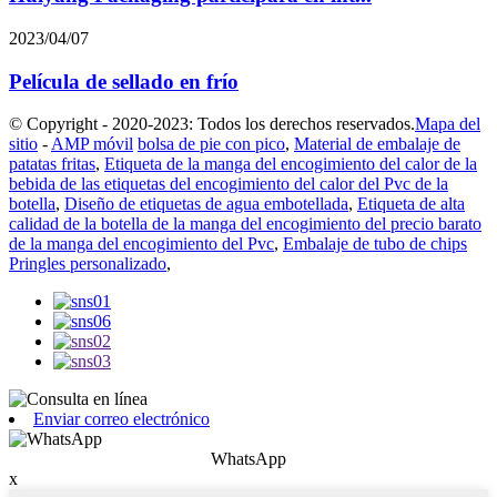
2023/04/07
Película de sellado en frío
© Copyright - 2020-2023: Todos los derechos reservados.
Mapa del
sitio
-
AMP móvil
bolsa de pie con pico
,
Material de embalaje de
patatas fritas
,
Etiqueta de la manga del encogimiento del calor de la
bebida de las etiquetas del encogimiento del calor del Pvc de la
botella
,
Diseño de etiquetas de agua embotellada
,
Etiqueta de alta
calidad de la botella de la manga del encogimiento del precio barato
de la manga del encogimiento del Pvc
,
Embalaje de tubo de chips
Pringles personalizado
,
Enviar correo electrónico
WhatsApp
x