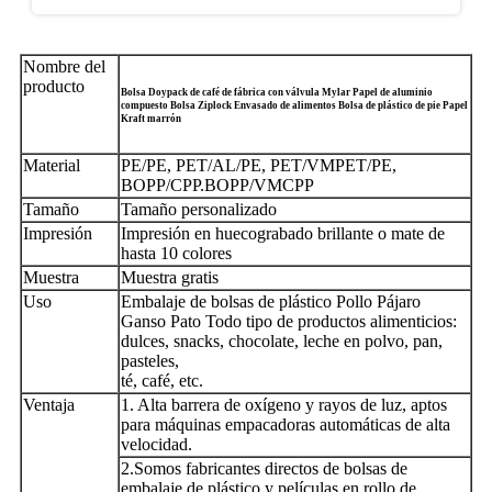
Nombre del
producto
Bolsa Doypack de café de fábrica con válvula Mylar Papel de aluminio
compuesto Bolsa Ziplock Envasado de alimentos Bolsa de plástico de pie Papel
Kraft marrón
Material
PE/PE, PET/AL/PE, PET/VMPET/PE,
BOPP/CPP.BOPP/VMCPP
Tamaño
Tamaño personalizado
Impresión
Impresión en huecograbado brillante o mate de
hasta 10 colores
Muestra
Muestra gratis
Uso
Embalaje de bolsas de plástico Pollo Pájaro
Ganso Pato Todo tipo de productos alimenticios:
dulces, snacks, chocolate, leche en polvo, pan,
pasteles,
té, café, etc.
Ventaja
1. Alta barrera de oxígeno y rayos de luz, aptos
para máquinas empacadoras automáticas de alta
velocidad.
2.Somos fabricantes directos de bolsas de
embalaje de plástico y películas en rollo de